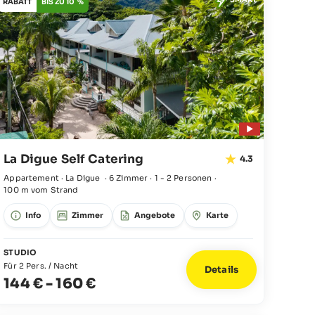
RABATT
BIS ZU 10 %
La Digue Self Catering
4.3
Appartement · La Digue
·
6 Zimmer
·
1 - 2 Personen
·
100 m vom Strand
Info
Zimmer
Angebote
Karte
STUDIO
Für 2 Pers. / Nacht
Details
144 €
-
160 €