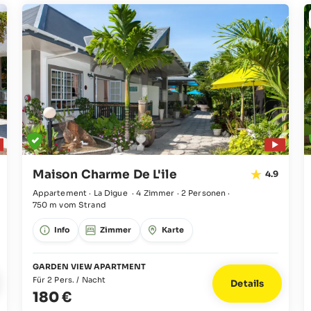
Maison Charme De L'ile
4.9
Appartement · La Digue
·
4 Zimmer
·
2 Personen
·
750 m vom Strand
Info
Zimmer
Karte
GARDEN VIEW APARTMENT
Für 2 Pers. / Nacht
Details
180 €