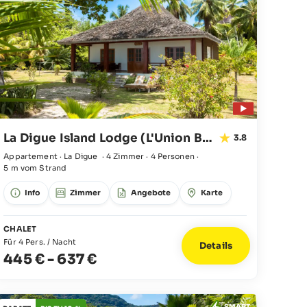
La Digue Island Lodge (L'Union Beach Villas)
3.8
Appartement · La Digue
·
4 Zimmer
·
4 Personen
·
5 m vom Strand
Info
Zimmer
Angebote
Karte
CHALET
Für 4 Pers. / Nacht
Details
445 €
-
637 €
SMART