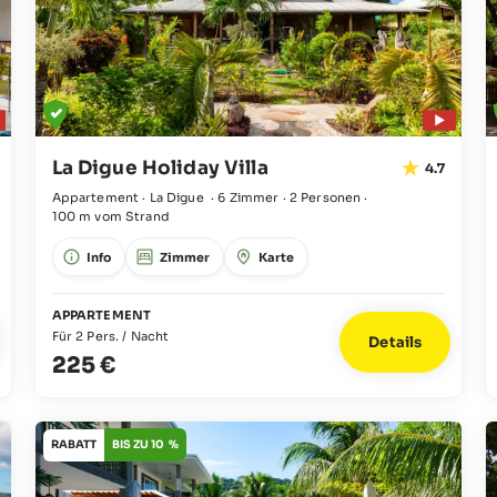
La Digue Holiday Villa
4.7
Appartement · La Digue
·
6 Zimmer
·
2 Personen
·
100 m vom Strand
Info
Zimmer
Karte
APPARTEMENT
Für 2 Pers. / Nacht
Details
225 €
RABATT
BIS ZU 10 %