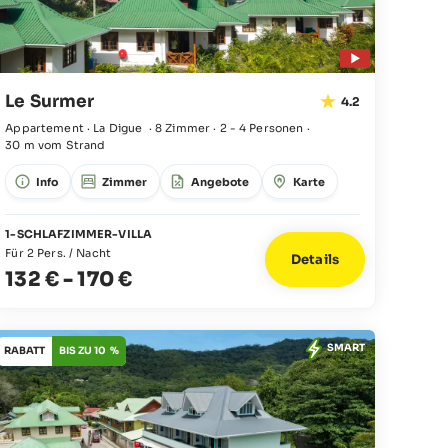
Le Surmer
4.2
Appartement · La Digue
·
8 Zimmer
·
2 - 4 Personen
·
30 m vom Strand
Info
Zimmer
Angebote
Karte
1-SCHLAFZIMMER-VILLA
Für 2 Pers. / Nacht
Details
132 €
-
170 €
SMART
RABATT
BIS ZU 10 %