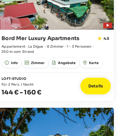
Bord Mer Luxury Apartments
4.5
Appartement · La Digue
·
8 Zimmer
·
1 - 3 Personen
·
250 m vom Strand
Info
Zimmer
Angebote
Karte
LOFT-STUDIO
Für 2 Pers. / Nacht
Details
144 €
-
160 €