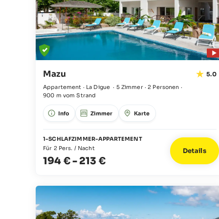
Mazu
5.0
Appartement · La Digue
·
5 Zimmer
·
2 Personen
·
900 m vom Strand
Info
Zimmer
Karte
1-SCHLAFZIMMER-APPARTEMENT
Für 2 Pers. / Nacht
Details
194 €
-
213 €