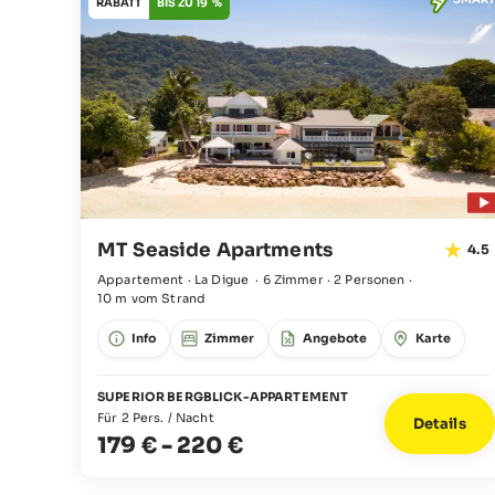
RABATT
BIS ZU 19 %
MT Seaside Apartments
4.5
Appartement · La Digue
·
6 Zimmer
·
2 Personen
·
10 m vom Strand
Info
Zimmer
Angebote
Karte
SUPERIOR BERGBLICK-APPARTEMENT
Für 2 Pers. / Nacht
Details
179 €
-
220 €