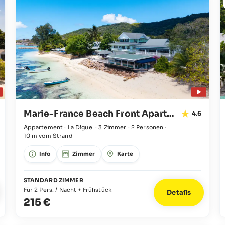
Marie-France Beach Front Apartments
4.6
Appartement · La Digue
·
3 Zimmer
·
2 Personen
·
10 m vom Strand
Info
Zimmer
Karte
STANDARD ZIMMER
Für 2 Pers. / Nacht + Frühstück
Details
215 €