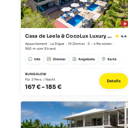
Casa de Leela & CocoLux Luxury Apartments
4.4
Appartement · La Digue
·
19 Zimmer
·
2 - 4 Personen
·
950 m vom Strand
Info
Zimmer
Angebote
Karte
BUNGALOW
Für 2 Pers. / Nacht
Details
167 €
-
185 €