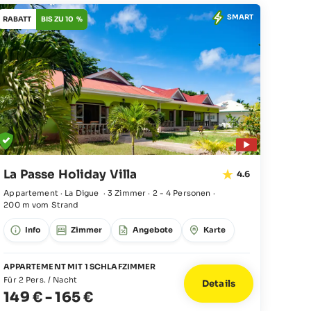
SMART
RABATT
BIS ZU 10 %
La Passe Holiday Villa
4.6
Appartement · La Digue
·
3 Zimmer
·
2 - 4 Personen
·
200 m vom Strand
Info
Zimmer
Angebote
Karte
APPARTEMENT MIT 1 SCHLAFZIMMER
Für 2 Pers. / Nacht
Details
149 €
-
165 €