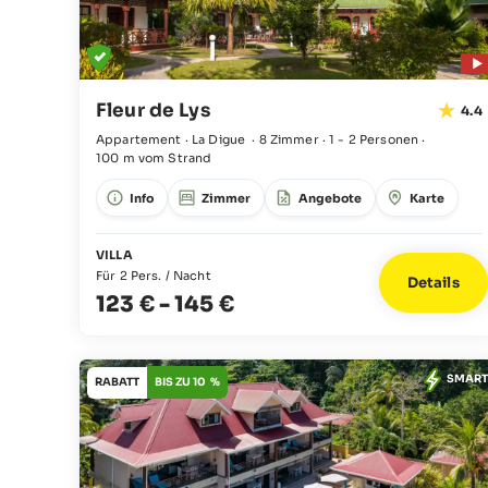
Fleur de Lys
4.4
Appartement · La Digue
·
8 Zimmer
·
1 - 2 Personen
·
100 m vom Strand
Info
Zimmer
Angebote
Karte
VILLA
Für 2 Pers. / Nacht
Details
123 €
-
145 €
SMART
RABATT
BIS ZU 10 %