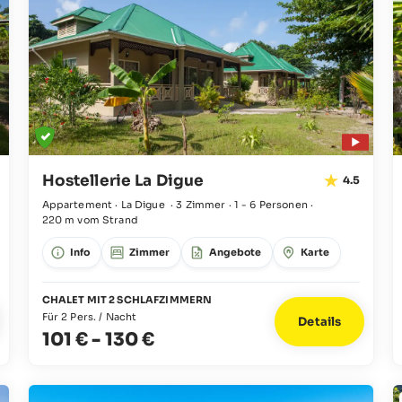
Hostellerie La Digue
4.5
Appartement · La Digue
·
3 Zimmer
·
1 - 6 Personen
·
220 m vom Strand
Info
Zimmer
Angebote
Karte
CHALET MIT 2 SCHLAFZIMMERN
Für 2 Pers. / Nacht
Details
101 €
-
130 €