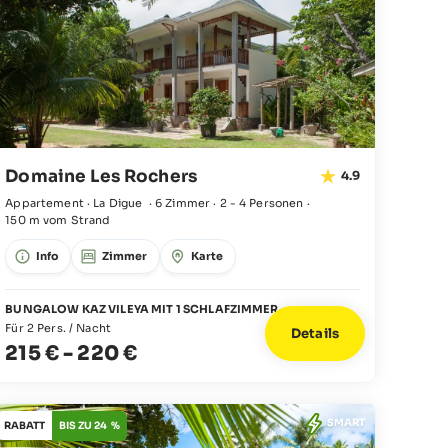
Domaine Les Rochers
4.9
Appartement · La Digue
·
6 Zimmer
·
2 - 4 Personen
·
150 m vom Strand
Info
Zimmer
Karte
BUNGALOW KAZ VILEYA MIT 1 SCHLAFZIMMER
Für 2 Pers. / Nacht
Details
215 €
-
220 €
SMART
RABATT
BIS ZU 24 %