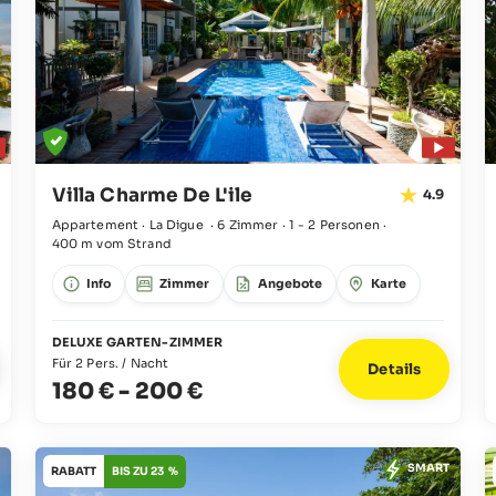
Villa Charme De L'ile
4.9
Appartement · La Digue
·
6 Zimmer
·
1 - 2 Personen
·
400 m vom Strand
Info
Zimmer
Angebote
Karte
DELUXE GARTEN-ZIMMER
Für 2 Pers. / Nacht
Details
180 €
-
200 €
SMART
RABATT
BIS ZU 23 %