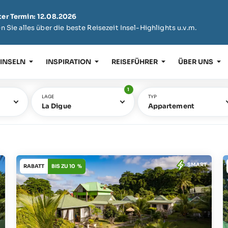
er Termin: 12.08.2026
n Sie alles über die beste Reisezeit Insel-Highlights u.v.m.
 INSELN
INSPIRATION
REISEFÜHRER
ÜBER UNS
1
LAGE
TYP
La Digue
Appartement
SMART
RABATT
BIS ZU 10 %