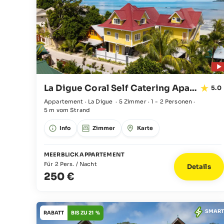
La Digue Coral Self Catering Apartments
5.0
Appartement · La Digue
·
5 Zimmer
·
1 - 2 Personen
·
5 m vom Strand
Info
Zimmer
Karte
MEERBLICK APPARTEMENT
Für 2 Pers. / Nacht
Details
250 €
SMART
RABATT
BIS ZU 21 %