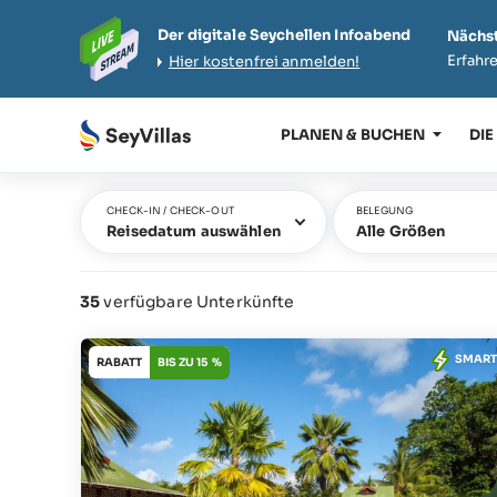
Der digitale Seychellen Infoabend
Nächst
Erfahre
Hier kostenfrei anmelden!
PLANEN & BUCHEN
DIE
CHECK-IN / CHECK-OUT
BELEGUNG
Reisedatum auswählen
Alle Größen
35
verfügbare Unterkünfte
SMART
RABATT
BIS ZU 15 %