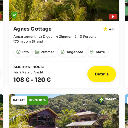
Agnes Cottage
4.5
Appartement · La Digue
·
4 Zimmer
·
2 - 3 Personen
·
170 m vom Strand
Info
Zimmer
Angebote
Karte
AMETHYST HOUSE
Für 2 Pers. / Nacht
Details
108 €
-
120 €
SMART
RABATT
BIS ZU 10 %