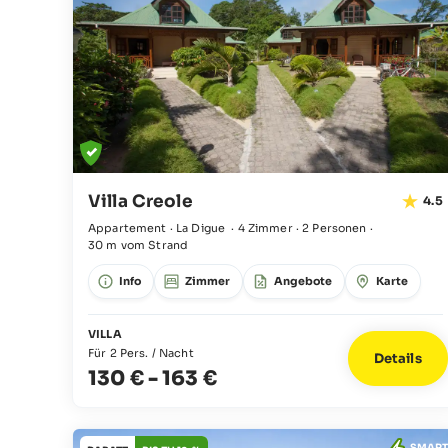
Villa Creole
4.5
Appartement · La Digue
·
4 Zimmer
·
2 Personen
·
30 m vom Strand
Info
Zimmer
Angebote
Karte
VILLA
Für 2 Pers. / Nacht
Details
130 €
-
163 €
SMART