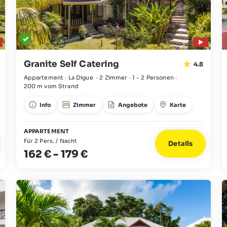
Granite Self Catering
4.8
Appartement · La Digue
·
2 Zimmer
·
1 - 2 Personen
·
200 m vom Strand
Info
Zimmer
Angebote
Karte
APPARTEMENT
Für 2 Pers. / Nacht
Details
162 €
-
179 €